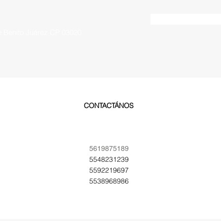
te Benito Juárez CP 03020
CONTACTÁNOS
5619875189
5548231239
5592219697
5538968986