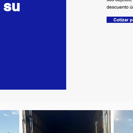
 su
descuento ú
Cotizar 