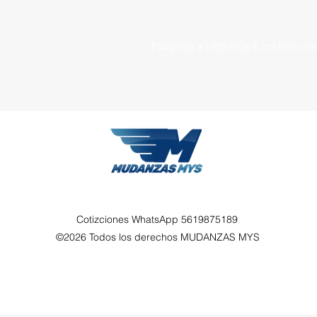
Pitágoras #1002 local E col Narvar
Cotizciones WhatsApp 5619875189
©2026
Todos los derechos MUDANZAS MYS