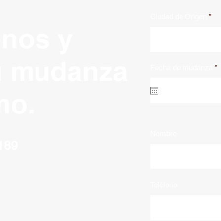
Ciudad de Origen
enos y
u mudanza
r
Fecha de mudanza
*
e
q
u
mo.
i
r
e
d
Nombre
189
Teléfono