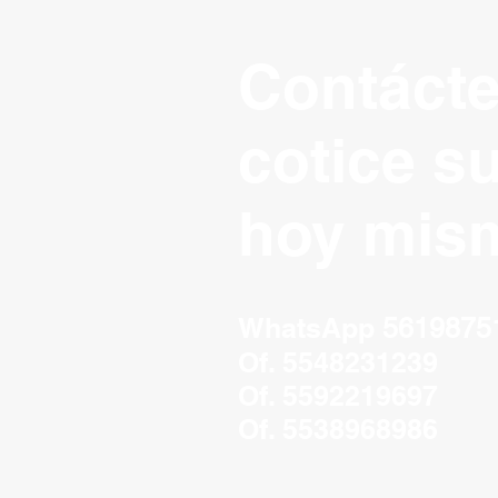
Contáct
cotice s
hoy mis
WhatsApp
5619875
Of. 5548231239
Of. 5592219697
Of. 5538968986